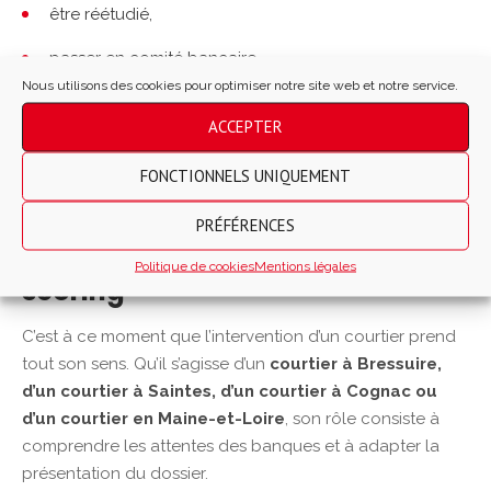
être réétudié,
passer en comité bancaire,
Nous utilisons des cookies pour optimiser notre site web et notre service.
ou être accepté sous certaines conditions (durée
ACCEPTER
ajustée, apport revu, garanties adaptées).
FONCTIONNELS UNIQUEMENT
C’est là que la
qualité de présentation du dossier
devient déterminante.
PRÉFÉRENCES
Le rôle clé du courtier face au
Politique de cookies
Mentions légales
scoring
C’est à ce moment que l’intervention d’un courtier prend
tout son sens. Qu’il s’agisse d’un
courtier à Bressuire,
d’un courtier à Saintes, d’un courtier à Cognac ou
d’un courtier en Maine-et-Loire
, son rôle consiste à
comprendre les attentes des banques et à adapter la
présentation du dossier.