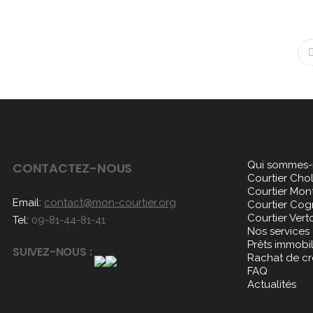
Qui sommes-
CONTACTEZ-NOUS
Courtier Cho
Courtier Mon
Email:
contact@mon-courtier.org
Courtier Co
Courtier Vert
Tel:
09-81-44-81-41
Nos services
Prêts immobil
SUIVEZ-NOUS :
Rachat de cr
FAQ
Actualités