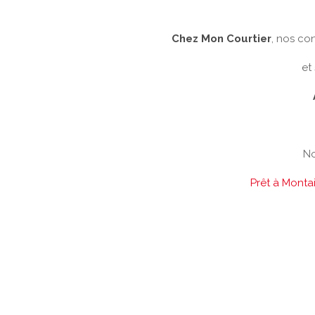
Chez Mon Courtier
, nos co
et
No
Prêt à Mont