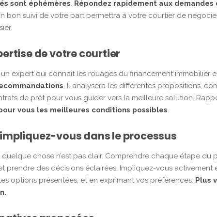
tés sont éphémères
.
Répondez rapidement aux demandes d
Un bon suivi de votre part permettra à votre courtier de négoci
ier.
pertise de votre courtier
t un expert qui connaît les rouages du financement immobilier et 
s recommandations
. Il analysera les différentes propositions, co
rats de prêt pour vous guider vers la meilleure solution. Rapp
 pour vous les meilleures conditions possibles
.
t impliquez-vous dans le processus
si quelque chose n’est pas clair. Comprendre chaque étape du 
 et prendre des décisions éclairées. Impliquez-vous activement 
entes options présentées, et en exprimant vos préférences.
Plus 
n.