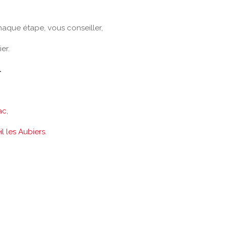
haque étape, vous conseiller,
er.
.
ac
,
il les Aubiers
.