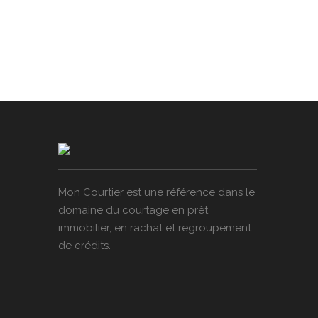
Mon Courtier est une référence dans le
domaine du courtage en prêt
immobilier, en rachat et regroupement
de crédits.