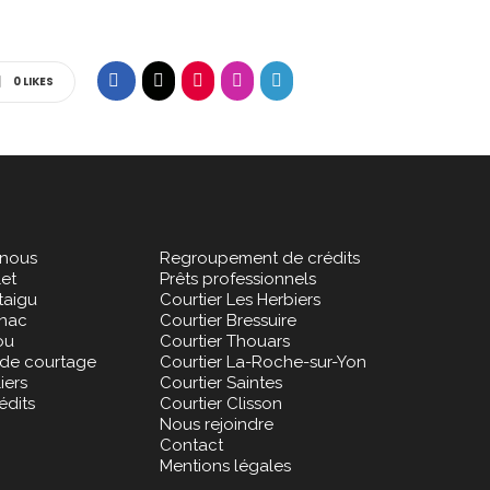
0
LIKES
nous
Regroupement de crédits
let
Prêts professionnels
taigu
Courtier Les Herbiers
gnac
Courtier Bressuire
ou
Courtier Thouars
 de courtage
Courtier La-Roche-sur-Yon
iers
Courtier Saintes
édits
Courtier Clisson
Nous rejoindre
Contact
Mentions légales