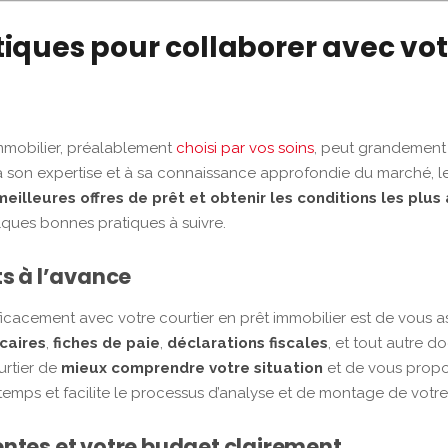
tiques pour collaborer avec vot
immobilier, préalablement
choisi par vos soins
, peut grandemen
à son expertise et à sa connaissance approfondie du marché, les
meilleures offres de prêt et obtenir les conditions les pl
elques bonnes pratiques à suivre.
s à l’avance
ficacement avec votre courtier en prêt immobilier est de vous 
caires
,
fiches de paie
,
déclarations fiscales
, et tout autre d
urtier de
mieux comprendre votre situation
et de vous propos
temps et facilite le processus d’analyse et de montage de votr
ntes et votre budget clairement