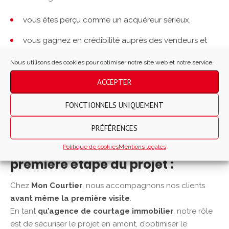
vous êtes perçu comme un acquéreur sérieux,
vous gagnez en crédibilité auprès des vendeurs et
des agents immobiliers,
Nous utilisons des cookies pour optimiser notre site web et notre service.
et vous pouvez négocier plus sereinement, en toute
ACCEPTER
connaissance de cause.
FONCTIONNELS UNIQUEMENT
Dans certains secteurs, cette préparation fait clairement
la différence.
PRÉFÉRENCES
Le rôle du courtier dès la
Politique de cookies
Mentions légales
première étape du projet :
Chez
Mon Courtier
, nous accompagnons nos clients
avant même la première visite
.
En tant
qu’agence de courtage immobilier
, notre rôle
est de sécuriser le projet en amont, d’optimiser le