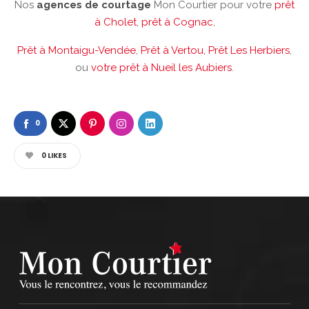
Nos
agences de courtage
Mon Courtier pour votre
prêt
à Cholet
,
prêt à Cognac
,
Prêt à Montaigu-Vendée
,
Prêt à Vertou,
Prêt Les Herbiers
,
ou
votre prêt à Nueil les Aubiers
.
0
0
LIKES