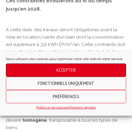
Ces contraintes évolueront au fil du temps
jusqu’en 2028.
A cette date, des travaux seront obligatoires avant la
mise en location/vente d’un bien dont la consommation
est supérieure à 331 kWh EP/m²/an. Cette contrainte doit
permettre de lutter contre la location et l’achat de biens
Nous utilisons des cookies pour optimiser notre site web et notre service.
trop énergivores.
ACCEPTER
Le
DPE
était jusqu’à maintenant calculé sur la base des
factures d’énergie fournies par le vendeur ou le bailleur.
FONCTIONNELS UNIQUEMENT
Mais cet usage présente des limites. En effet, le calcul est
faussé dans la comparaison de 2 biens similaires, selon le
PRÉFÉRENCES
nombre d’habitants qui compose le logement.
Politique de cookies
Mentions légales
De ce fait, le mode de calcul du DPE va
évoluer
et
devenir
homogène
, transposable à tous les types de
biens.