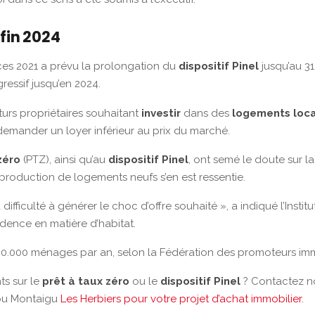
 fin 2024
nces 2021 a prévu la prolongation du
dispositif Pinel
jusqu’au 3
essif jusqu’en 2024.
turs propriétaires souhaitant
investir
dans des
logements loca
à demander un loyer inférieur au prix du marché.
zéro
(PTZ), ainsi qu’au
dispositif Pinel
, ont semé le doute sur 
a production de logements neufs s’en est ressentie.
ifficulté à générer le choc d’offre souhaité », a indiqué l’Inst
sidence en matière d’habitat.
.000 ménages par an, selon la Fédération des promoteurs immob
ts sur le
prêt à taux zéro
ou le
dispositif Pinel
? Contactez 
 ou Montaigu
Les Herbiers pour votre projet d’achat immobilier.