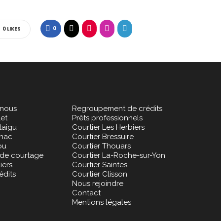
0
0
LIKES
nous
Regroupement de crédits
let
Prêts professionnels
taigu
Courtier Les Herbiers
gnac
Courtier Bressuire
ou
Courtier Thouars
 de courtage
Courtier La-Roche-sur-Yon
iers
Courtier Saintes
édits
Courtier Clisson
Nous rejoindre
Contact
Mentions légales