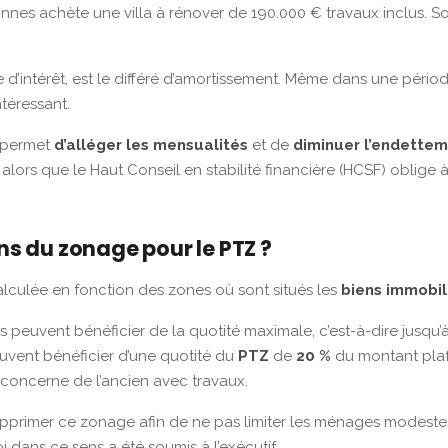
sonnes achète une villa à rénover de 190.000 € travaux inclus. 
e d’intérêt, est le différé d’amortissement. Même dans une pério
ntéressant.
t permet
d’alléger les mensualités
et de
diminuer l’endette
alors que le Haut Conseil en stabilité financière (HCSF) oblige 
ons du zonage pour le PTZ ?
alculée en fonction des zones où sont situés les
biens immobil
s peuvent bénéficier de la quotité maximale, c’est-à-dire jusqu
uvent bénéficier d’une quotité du
PTZ
de
20 %
du montant plaf
t concerne de l’ancien avec travaux.
upprimer ce zonage afin de ne pas limiter les ménages modeste
i dans ce sens a été soumis à l’exécutif.