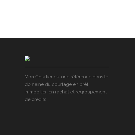
Mon Courtier est une référence dans le
domaine du courtage en prêt
immobilier, en rachat et regroupement
de crédits.