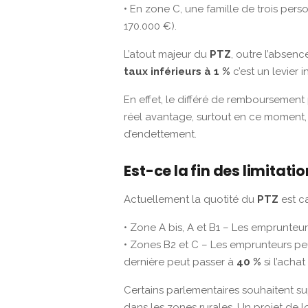
• En zone C, une famille de trois per
170.000 €).
L’atout majeur du
PTZ
, outre l’absenc
taux inférieurs à 1 %
c’est un levier i
En effet, le différé de remboursemen
réel avantage, surtout en ce moment, 
d’endettement.
Est-ce la fin des limitati
Actuellement la quotité du
PTZ
est c
• Zone A bis, A et B1 – Les emprunteur
• Zones B2 et C – Les emprunteurs pe
dernière peut passer à
40 %
si l’acha
Certains parlementaires souhaitent s
dans les zones rurales. Un projet de lo