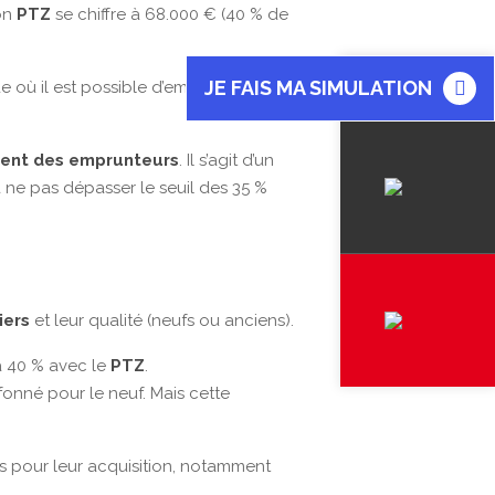
Son
PTZ
se chiffre à 68.000 € (40 % de
JE FAIS MA SIMULATION
de où il est possible d’emprunter à des
ment des emprunteurs
. Il s’agit d’un
à ne pas dépasser le seuil des 35 %
iers
et leur qualité (neufs ou anciens).
’à 40 % avec le
PTZ
.
onné pour le neuf. Mais cette
s pour leur acquisition, notamment