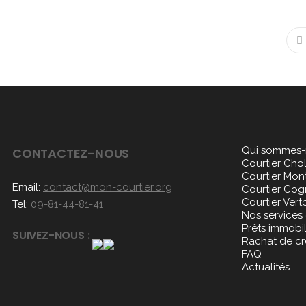
Qui sommes-
CONTACTEZ-NOUS
Courtier Cho
Courtier Mon
Email:
contact@mon-courtier.org
Courtier Co
Courtier Vert
Tel:
09-81-44-81-41
Nos services
Prêts immobil
SUIVEZ-NOUS :
Rachat de cr
FAQ
Actualités