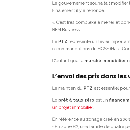
Le gouvernement souhaitait modifier le
Finalement il y a renoncé.
« C’est très complexe à mener et donc
BFM Business.
Le
PTZ
représente un levier important
recommandations du HCSF (Haut Consei
D’autant que le
marché immobilier
n
L’envol des prix dans les
Le maintien du
PTZ
est essentiel pour
Le
prêt à taux zéro
est un
financem
un projet immobilier
.
En référence au zonage créé en 2003 da
• En zone B2, une famille de quatre p