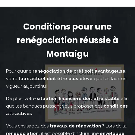
Conditions pour une
renégociation réussie à
Montaigu
Pour qu’une
renégociation de prêt soit avantageuse
,
votre
taux actuel doit être plus élevé
que les taux en
vigueur aujourd’hui.
De plus, votre
situation financière doit être stable
afin
que les banques puissent vous proposer des
conditions
attractives
.
Vous envisagez des
travaux de rénovation
? Lors de la
renégociation,
il est possible d’inclure une
enveloppe