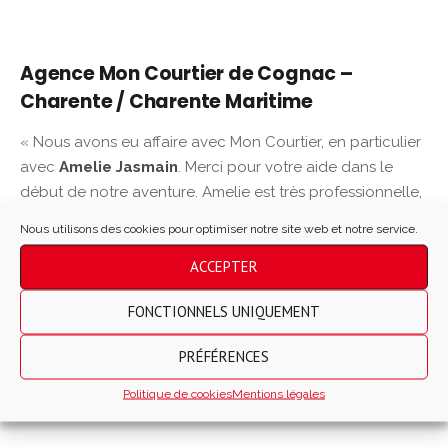
Agence Mon Courtier de Cognac –
Charente / Charente Maritime
« Nous avons eu affaire avec Mon Courtier, en particulier
avec
Amelie Jasmain
. Merci pour votre aide dans le
début de notre aventure. Amelie est très professionnelle,
est
à l’écoute de nos besoins
, je recommande pour
Nous utilisons des cookies pour optimiser notre site web et notre service.
ceux qui hésitent à prendre un courtier, cela nous a
ACCEPTER
vraiment aidé, nous sommes maintenant confiants quant
à l’avenir de notre projet.
FONCTIONNELS UNIQUEMENT
Elisa B.
PRÉFÉRENCES
Visité en août
Politique de cookies
Mentions légales