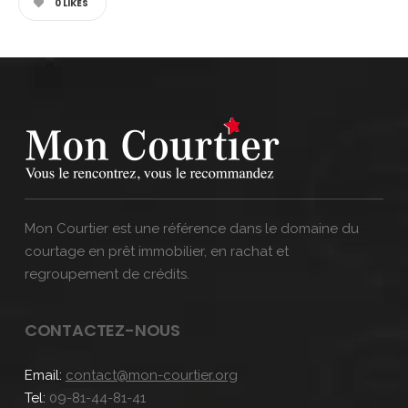
0
LIKES
Mon Courtier est une référence dans le domaine du
courtage en prêt immobilier, en rachat et
regroupement de crédits.
CONTACTEZ-NOUS
Email:
contact@mon-courtier.org
Tel:
09-81-44-81-41